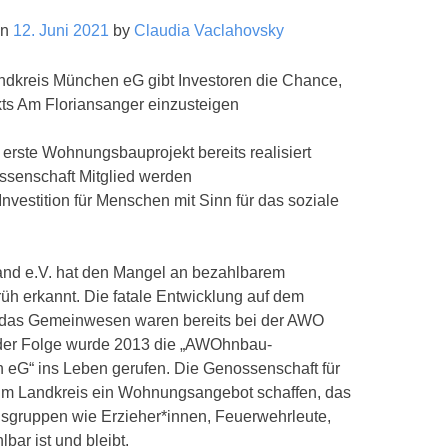
on
12. Juni 2021
by
Claudia Vaclahovsky
kreis München eG gibt Investoren die Chance,
kts Am Floriansanger einzusteigen
rste Wohnungsbauprojekt bereits realisiert
ssenschaft Mitglied werden
vestition für Menschen mit Sinn für das soziale
d e.V. hat den Mangel an bezahlbarem
h erkannt. Die fatale Entwicklung auf dem
 das Gemeinwesen waren bereits bei der AWO
 der Folge wurde 2013 die „AWOhnbau-
eG“ ins Leben gerufen. Die Genossenschaft für
im Landkreis ein Wohnungsangebot schaffen, das
nsgruppen wie Erzieher*innen, Feuerwehrleute,
bar ist und bleibt.