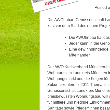
ÜBER UNS
Posted 
Die AWOhnbau-Genossenschaft Land
kurz vor dem Start des neuen Proje
Die AWOhnbau hat das e
Jeder kann in der Geno
Eine gewinnbringende In
Miteinander
Der AWO Kreisverband München-Lan
Wohnraum im Landkreis München frü
Wohnungsmarkt und die Folgen für
Zukunftskonferenz 2011 Thema. In
Genossenschaft Landkreis München 
preisbewussten Wohnungsbau will 
für mittlere und niedrige Einkomme
Sanitäter sowie Pfleger*innen bezahl