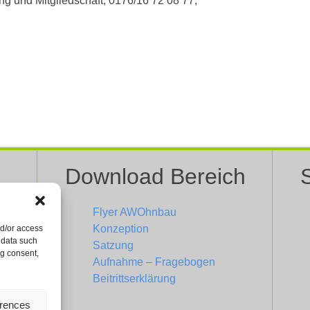
ung und Mitgliedschaft, 0176/16 72 08 77,
Download Bereich
Flyer AWOhnbau
Konzeption
nd/or access
 data such
Satzung
ng consent,
Aufnahme – Fragebogen
Beitrittserklärung
erences