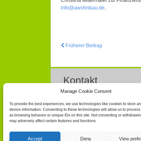
Christina Mittermaier zur Finanzier
info@awohnbau.de
.
Beitrags-
Früherer Beitrag
Navigation
Kontakt
Manage Cookie Consent
Claudia Vaclahovsky
08102 – 98 49 820
To provide the best experiences, we use technologies like cookies to store a
device information. Consenting to these technologies will allow us to process
as browsing behavior or unique IDs on this site. Not consenting or withdrawi
may adversely affect certain features and functions.
Accept
Deny
View pref