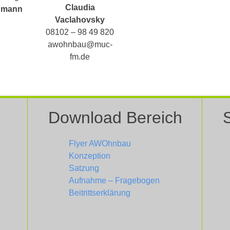
Claudia
gmann
Vaclahovsky
08102 – 98 49 820
awohnbau@muc-
fm.de
Download Bereich
Flyer AWOhnbau
Konzeption
Satzung
Aufnahme – Fragebogen
Beitrittserklärung