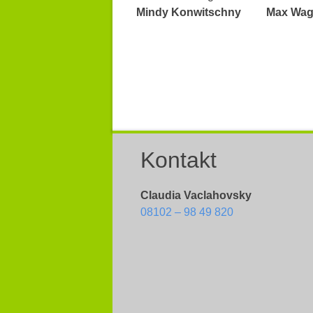
Mindy Konwitschny
Max Wa
Kontakt
Claudia Vaclahovsky
08102 – 98 49 820