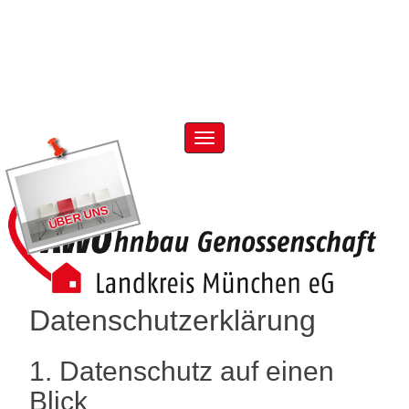
Skip
to
content
Menu
ÜBER UNS
Datenschutz­erklärung
1. Datenschutz auf einen
Blick