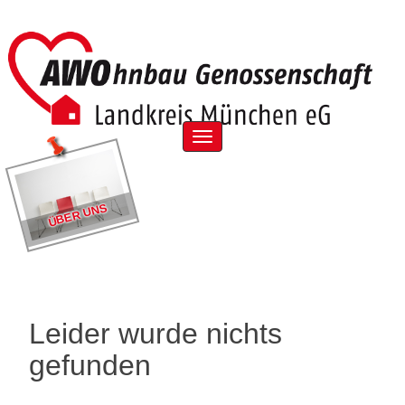
Skip
to
content
Menu
ÜBER UNS
Leider wurde nichts
gefunden