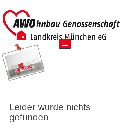
Skip
to
content
Menu
ÜBER UNS
Leider wurde nichts
gefunden